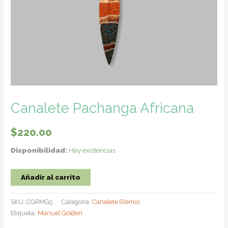
Canalete Pachanga Africana
$
220.00
Disponibilidad:
Hay existencias
Canalete
Añadir al carrito
Pachanga
Africana
SKU:
CGRMG5
Categoría:
Canelete (Remo)
cantidad
Etiqueta:
Manuel Golden