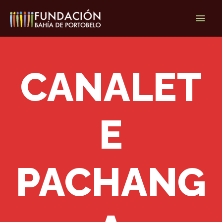
Ir
Men
al
contenido
princ
CANALET
E
PACHANG