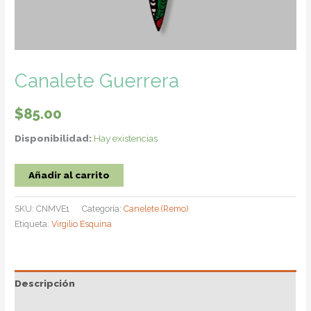
Canalete Guerrera
$
85.00
Disponibilidad:
Hay existencias
Canalete
Añadir al carrito
Guerrera
cantidad
SKU:
CNMVE1
Categoría:
Canelete (Remo)
Etiqueta:
Virgilio Esquina
Descripción
Información adicional