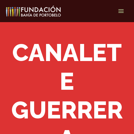
Ir
Men
al
contenido
princ
CANALET
E
GUERRER