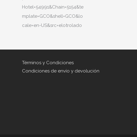
Hotel=54991&Chain=5154&te
mplate=GCO&shell=GCO&lo
cale=en-US&src=elotrolado
Términos y Condiciones
Condiciones de envío y devolución