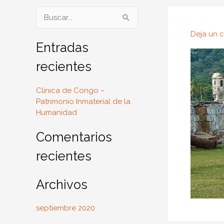
B
u
Deja un 
s
Entradas
c
recientes
a
r
Clínica de Congo –
Patrimonio Inmaterial de la
p
Humanidad
o
r
Comentarios
:
recientes
Archivos
septiembre 2020