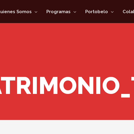
uienes Somos
Programas
Portobelo
Cola
ATRIMONIO_