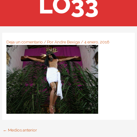
LO33
Deja un comentario
/ Por
Andre Bexiga
/
4 enero, 2016
←
Medios anterior