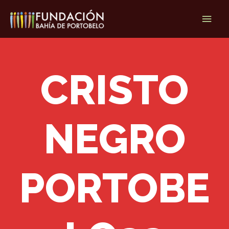
Ir
Men
al
contenido
princ
CRISTO
NEGRO
PORTOBE