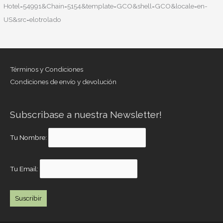
Hotel=54991&Chain=5154&template=GCO&shell=GCO&locale=en-
US&src=elotrolado
Términos y Condiciones
Condiciones de envío y devolución
Subscribase a nuestra Newsletter!
Tu Nombre:
Tu Email: