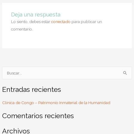
Deja una respuesta
Lo siento, debes estar
conectado
para publicar un
comentario.
B
u
s
Entradas recientes
c
Clínica de Congo – Patrimonio Inmaterial de la Humanidad
a
r
Comentarios recientes
p
o
Archivos