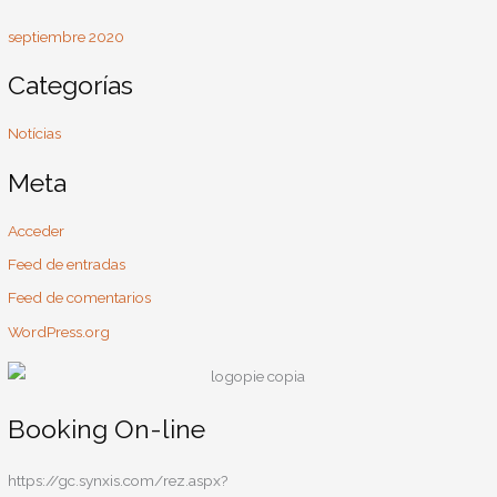
r
:
septiembre 2020
Categorías
Notícias
Meta
Acceder
Feed de entradas
Feed de comentarios
WordPress.org
Booking On-line
https://gc.synxis.com/rez.aspx?