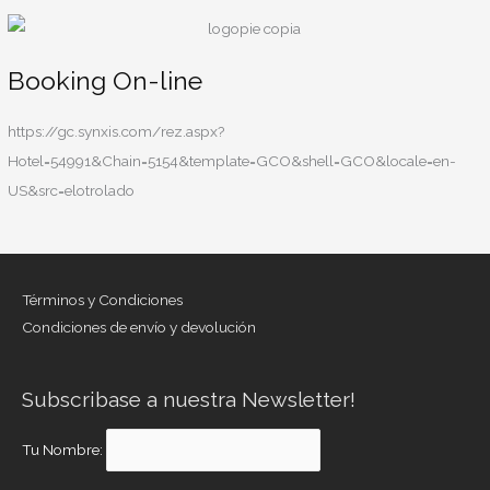
Booking On-line
https://gc.synxis.com/rez.aspx?
Hotel=54991&Chain=5154&template=GCO&shell=GCO&locale=en-
US&src=elotrolado
Términos y Condiciones
Condiciones de envío y devolución
Subscribase a nuestra Newsletter!
Tu Nombre: