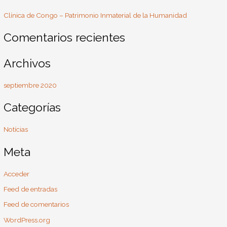
c
Clínica de Congo – Patrimonio Inmaterial de la Humanidad
a
r
Comentarios recientes
p
o
Archivos
r
:
septiembre 2020
Categorías
Notícias
Meta
Acceder
Feed de entradas
Feed de comentarios
WordPress.org