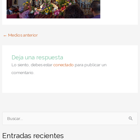
←
Medios anterior
Deja una respuesta
Lo siento, debes estar
conectado
para publicar un
comentario.
B
u
s
Entradas recientes