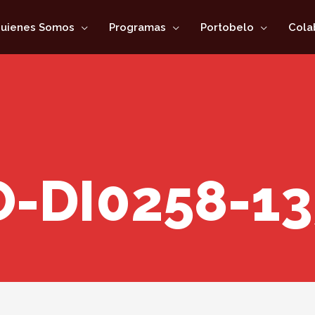
uienes Somos
Programas
Portobelo
Cola
O-DI0258-13