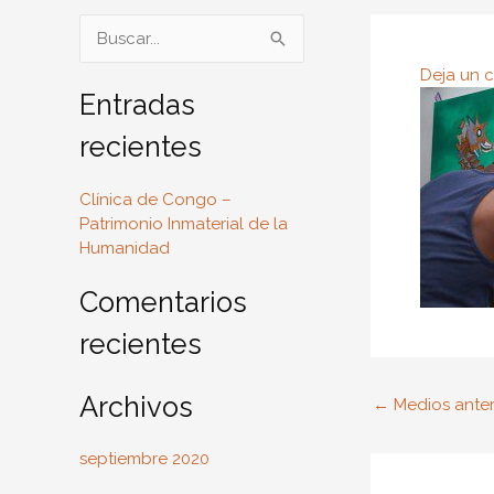
B
u
Deja un 
s
Entradas
c
recientes
a
r
Clínica de Congo –
Patrimonio Inmaterial de la
p
Humanidad
o
r
Comentarios
:
recientes
Archivos
←
Medios anter
septiembre 2020