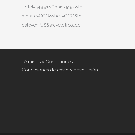
Hotel=54991&Chain=5154&te
mplate=GCO&shell=GCO&lo
cale=en-US&src=elotrolado
Términos y Condiciones
Condiciones de envío y devolución