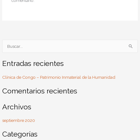
comentario.
B
u
s
Entradas recientes
c
Clínica de Congo – Patrimonio Inmaterial de la Humanidad
a
r
Comentarios recientes
p
o
Archivos
r
:
septiembre 2020
Categorías