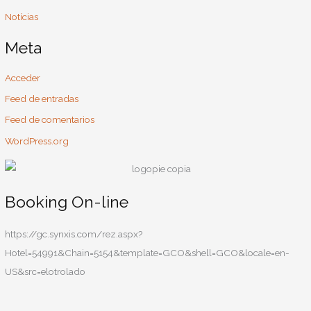
Notícias
Meta
Acceder
Feed de entradas
Feed de comentarios
WordPress.org
Booking On-line
https://gc.synxis.com/rez.aspx?
Hotel=54991&Chain=5154&template=GCO&shell=GCO&locale=en-
US&src=elotrolado