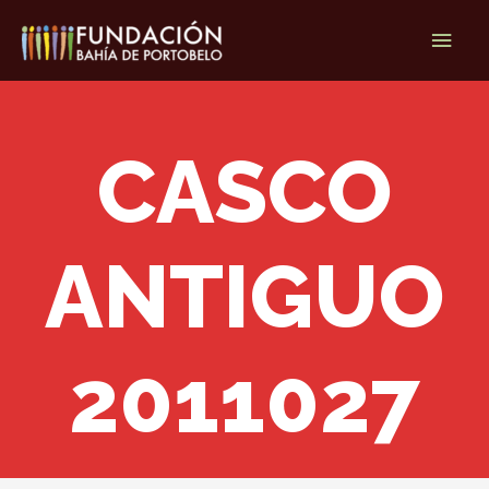
Ir
Men
al
contenido
princ
CASCO
ANTIGUO
2011027