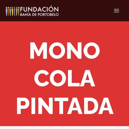
Ir
Men
al
contenido
princ
MONO
COLA
PINTADA