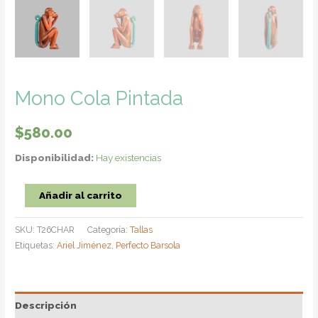
Mono Cola Pintada
$
580.00
Disponibilidad:
Hay existencias
Mono
Añadir al carrito
Cola
Pintada
SKU:
T26CHAR
Categoría:
Tallas
cantidad
Etiquetas:
Ariel Jiménez
,
Perfecto Barsola
Descripción