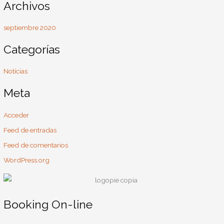
Archivos
r
:
septiembre 2020
Categorías
Notícias
Meta
Acceder
Feed de entradas
Feed de comentarios
WordPress.org
Booking On-line