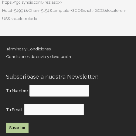
https://gc.synxis.com/rez.aspx?
Hotel=54991&Chain=5154&template=GCO&shell=GCO&locale=en-
US&src=elotrolado
Términos y Condiciones
Condiciones de envío y devolución
Subscribase a nuestra Newsletter!
Tu Nombre:
Tu Email: