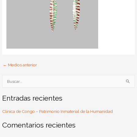
←
Medios anterior
B
u
s
Entradas recientes
c
Clínica de Congo – Patrimonio Inmaterial de la Humanidad
a
r
Comentarios recientes
p
o