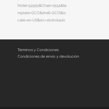
Hotel=54991&Chain=5154&te
mplate=GCO&shell=GCO&lo
cale=en-US&src=elotrolado
Términos y Condiciones
Condiciones de envío y devolución