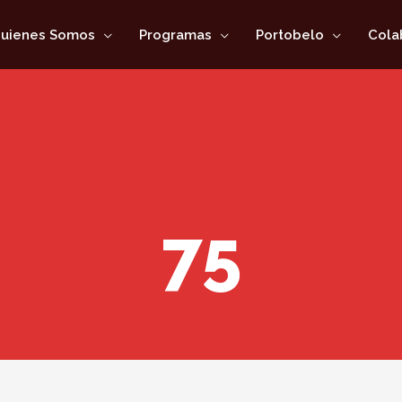
uienes Somos
Programas
Portobelo
Cola
75