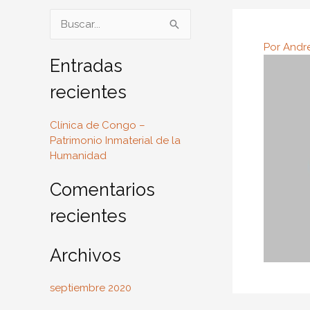
B
u
Por
Andr
s
Entradas
c
recientes
a
r
Clínica de Congo –
Patrimonio Inmaterial de la
p
Humanidad
o
r
Comentarios
:
recientes
Archivos
septiembre 2020